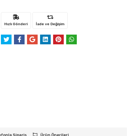
Hızlı Gönderi
İade ve Değişim
efonla Sipariş
Ürün Önerileri