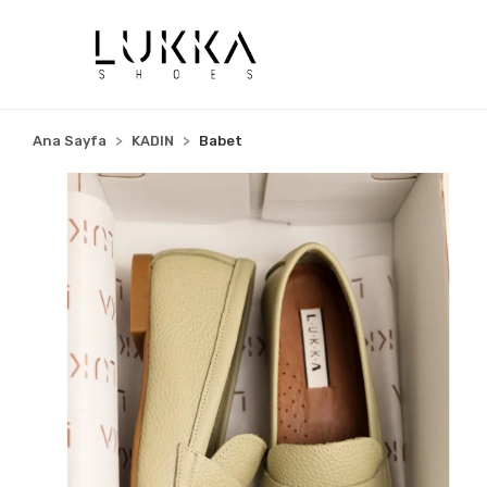
Ana Sayfa
KADIN
Babet