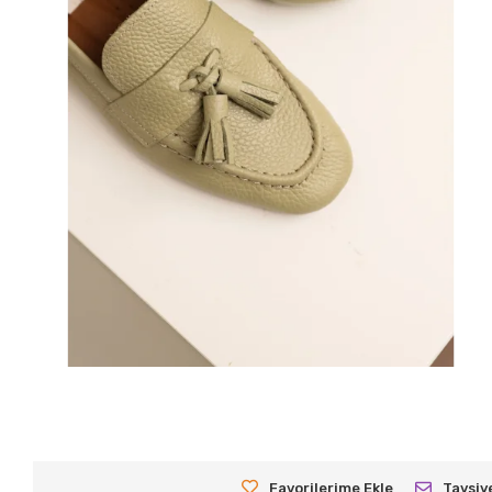
Favorilerime Ekle
Tavsiy