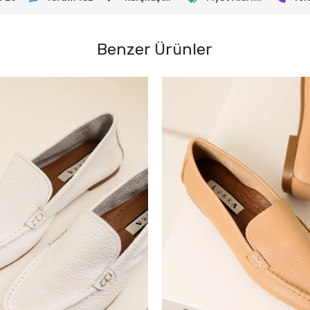
Benzer Ürünler