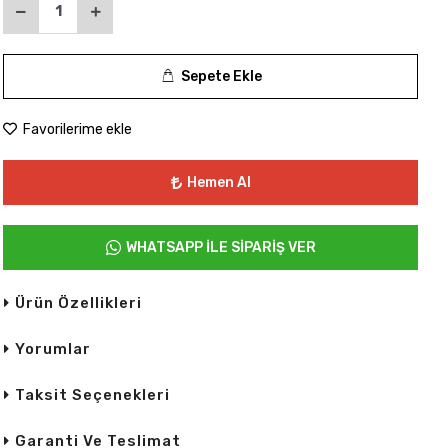
Sepete Ekle
Favorilerime ekle
Hemen Al
WHATSAPP İLE SİPARİŞ VER
Ürün Özellikleri
Yorumlar
Taksit Seçenekleri
Garanti Ve Teslimat