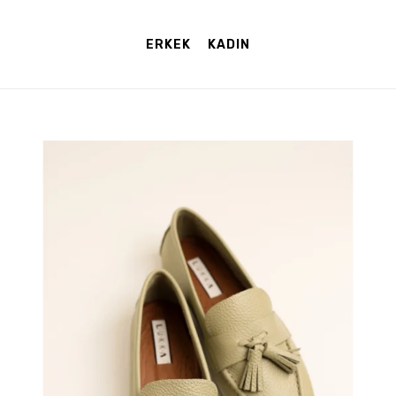
ERKEK
KADIN