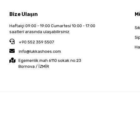
Bize Ulaşın
M
Haftaiçi 09:00 - 19:00 Cumartesi 10:00 - 17:00
Sı
saatleri arasında ulaşabilirsiniz.
Si
+90 552 359 5507
Ha
info@lukkashoes.com
Egemenlik mah 6110 sokak no:23
Bornova / İZMİR