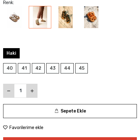
Renk:
Haki
40
41
42
43
44
45
Sepete Ekle
Favorilerime ekle