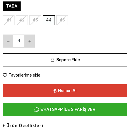
TABA
41
42
43
44
45
Sepete Ekle
Favorilerime ekle
Hemen Al
WHATSAPP İLE SİPARİŞ VER
Ürün Özellikleri