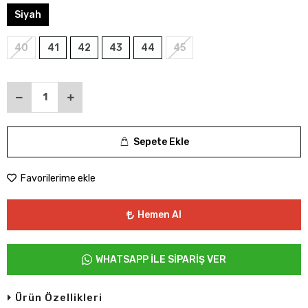
Siyah
40
41
42
43
44
45
Sepete Ekle
Favorilerime ekle
Hemen Al
WHATSAPP İLE SİPARİŞ VER
Ürün Özellikleri