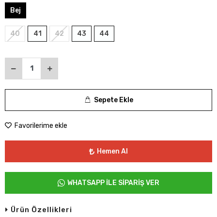
Bej
40
41
42
43
44
Sepete Ekle
Favorilerime ekle
Hemen Al
WHATSAPP İLE SİPARİŞ VER
Ürün Özellikleri