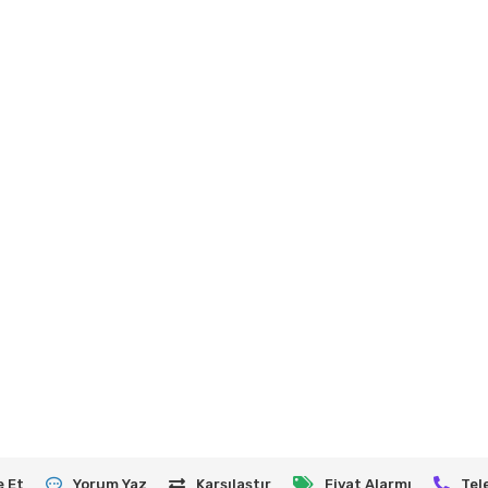
e Et
Yorum Yaz
Karşılaştır
Fiyat Alarmı
Tel