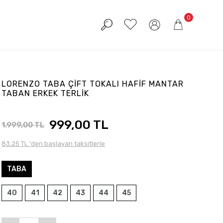
0
LORENZO TABA ÇİFT TOKALI HAFİF MANTAR
TABAN ERKEK TERLİK
999,00 TL
1.999,00 TL
83,25 TL 'den başlayan taksitlerle
TABA
40
41
42
43
44
45