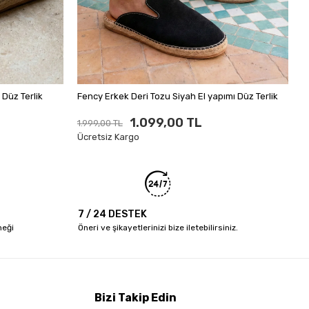
1
Ü
 Bej El yapımı Düz Terlik
Fency Erkek Deri Tozu Siyah El yapımı Düz Terlik
1.099,00 TL
1.999,00 TL
Ücretsiz Kargo
7 / 24 DESTEK
neği
Öneri ve şikayetlerinizi bize iletebilirsiniz.
Bizi Takip Edin