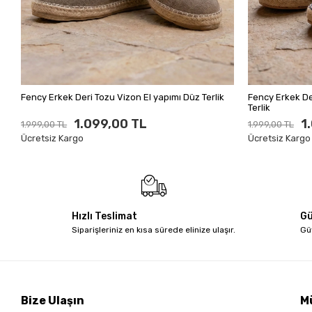
Fency Erkek Deri Tozu Vizon El yapımı Düz Terlik
Fency Erkek De
Terlik
1.099,00 TL
1
1.999,00 TL
1.999,00 TL
Ücretsiz Kargo
Ücretsiz Kargo
Hızlı Teslimat
Gü
Siparişleriniz en kısa sürede elinize ulaşır.
Gü
Bize Ulaşın
M