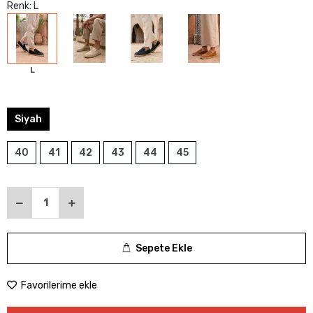
Renk: L
L
Siyah
40
41
42
43
44
45
Sepete Ekle
Favorilerime ekle