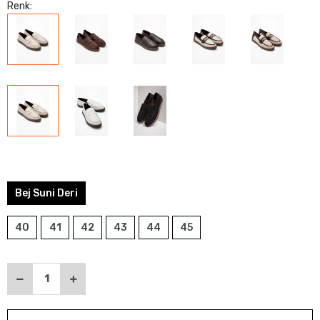
Renk:
Bej Suni Deri
40
41
42
43
44
45