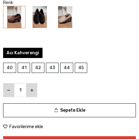
Renk:
Acı Kahverengi
40
41
42
43
44
45
Sepete Ekle
Favorilerime ekle