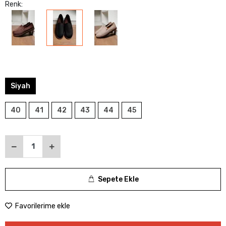
Renk:
Siyah
40
41
42
43
44
45
Sepete Ekle
Favorilerime ekle