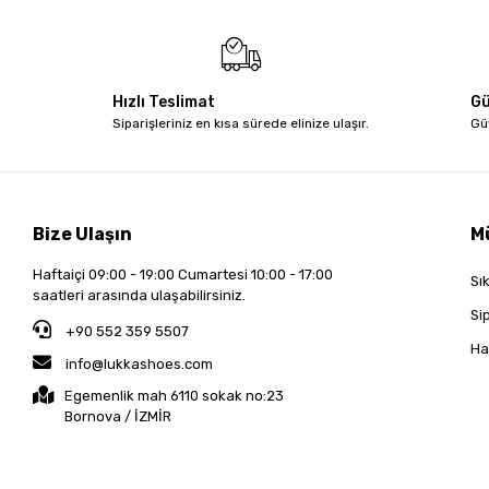
Hızlı Teslimat
Gü
Siparişleriniz en kısa sürede elinize ulaşır.
Gü
Bize Ulaşın
M
Haftaiçi 09:00 - 19:00 Cumartesi 10:00 - 17:00
Sı
saatleri arasında ulaşabilirsiniz.
Si
+90 552 359 5507
Ha
info@lukkashoes.com
Egemenlik mah 6110 sokak no:23
Bornova / İZMİR