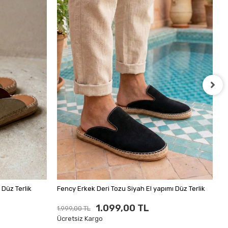
F
1
Ü
 Bej El yapımı Düz Terlik
Fency Erkek Deri Tozu Siyah El yapımı Düz Terlik
1.099,00 TL
1.999,00 TL
Ücretsiz Kargo