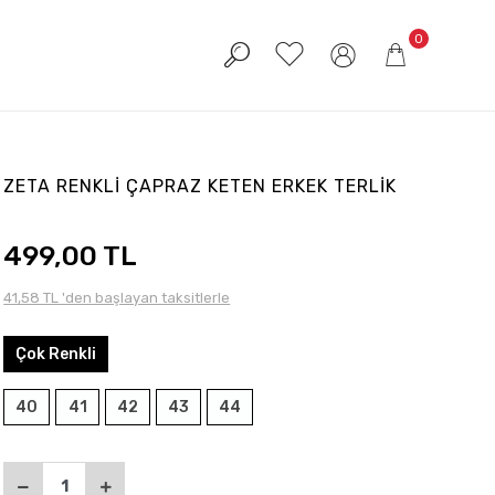
0
ZETA RENKLİ ÇAPRAZ KETEN ERKEK TERLİK
499,00 TL
41,58 TL 'den başlayan taksitlerle
Çok Renkli
40
41
42
43
44